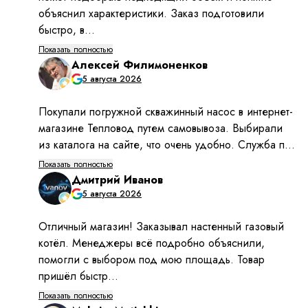
простота в обслуживании. При необходимости
вы можете проводить профилактические
мероприятия и самостоятельно, хотя, конечно,
желательно обращаться за этим к специалисту;
практически полное отсутствие вибрации при
работе насоса, что исключает угрозу
обрушения стенок скважин.
Особенности выбора насосов
Выбор глубинных насосов для скважин Водолей
достаточно прост – для него вам не понадобится
даже консультация специалиста (хотя вы можете
получить её у нас по поводу эксплуатации любого
оборудования). Всё, что вам необходимо учесть –
это глубина скважины, её диаметр и необходимое
водопотребление.
В зависимости от размеров скважины стоит
выбрать:
для диаметра от 100 мм – насос Водолей
БЦПЭУ;