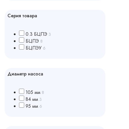
Серия товара
0.3 БЦПЭ
3
БЦПЭ
8
БЦПЭУ
6
Диаметр насоса
105 мм
8
84 мм
3
95 мм
6