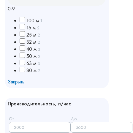
0-9
100 м
1
16 м
2
25 м
2
32 м
2
40 м
3
50 м
2
63 м
3
80 м
2
Закрыть
Производительность, л/час
От
До