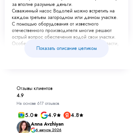
за вполне разумные деньги.
Скважинный насос Водолей можно встретить на
каждом третьем загородном или дачном участке.
С помощью оборудования от известного
отечественного производителя многие решают
острый вопрос обеспечения водой свои участки.
Особенно популярна техника в Москве и области,
Показать описание целиком
где так ценятся такие качества техники, как:
Улучшенные антикоррозийные свойства;
Экологичность материалов;
Низкий уровень шума;
Небольшой размер;
Высокие показатели надежности;
Отличный дизайн;
Экономичный расход электроэнергии.
И это далеко не полный перечень причин, почему
столько людей решают купить именно погружной
насос Водолей.
Особенности оборудования