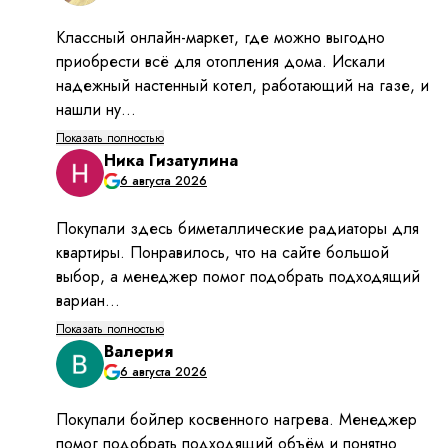
Среди основных особенностей таких агрегатов,
как скважинные насосы Водолей, выделяют:
отличные эксплуатационные характеристики,
такие как создание напора до 150 м и
обеспечение производительности до 150 л/
мин. Обычно таких параметров, даже если вы
приобрели не самую мощную модель типа
Водолей
БЦПЭ 0 5 32
, бывает вполне
достаточно для большинства задач, которые
ставятся перед системой обеспечения водой
семьи из 3–4 человек, включая и питьевое, и
хозяйственно-бытовое, и поливочное
назначение;
длительный срок службы. Средний период
работы насоса погружного Водолей без
ремонта составляет 5 лет, до полного выхода
из строя – около 10 лет;
возможность работы от электросети 220 В (при
том что многие достаточно мощные агрегаты
требуют сети 380 В);