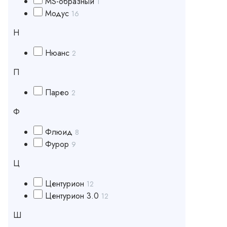
МS-образный
1
Модус
16
Н
Нюанс
2
П
Парео
2
Ф
Флюид
8
Фурор
9
Ц
Центурион
12
Центурион 3.0
12
Ш