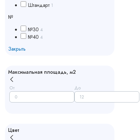
Штандарт
1
№
№30
4
№40
4
Закрыть
Максимальная площадь, м2
От
До
Цвет