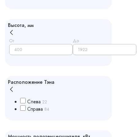
Высота, мм
От
До
Расположение Тэна
Слева
22
Справа
84
Мощность полотенцесушителя, кВт