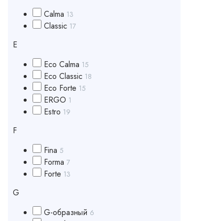
Calma
13
Classic
17
E
Eco Calma
15
Eco Classic
18
Eco Forte
15
ERGO
1
Estro
19
F
Fina
5
Forma
7
Forte
13
G
G-образный
6