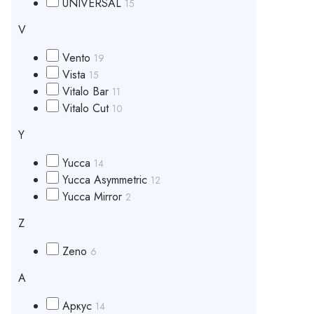
UNIVERSAL
15
V
Vento
19
Vista
15
Vitalo Bar
11
Vitalo Cut
10
Y
Yucca
14
Yucca Asymmetric
12
Yucca Mirror
2
Z
Zeno
6
А
Аркус
14