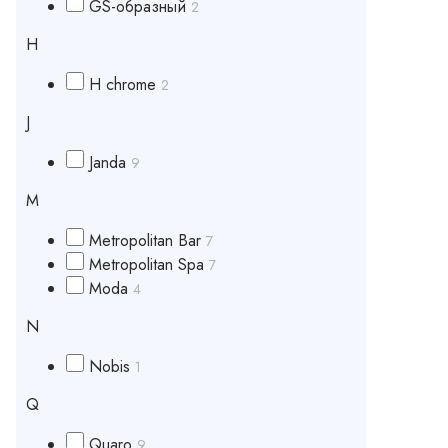
GS-образный
2
H
H chrome
2
J
Janda
9
M
Metropolitan Bar
7
Metropolitan Spa
7
Moda
4
N
Nobis
1
Q
Quaro
9