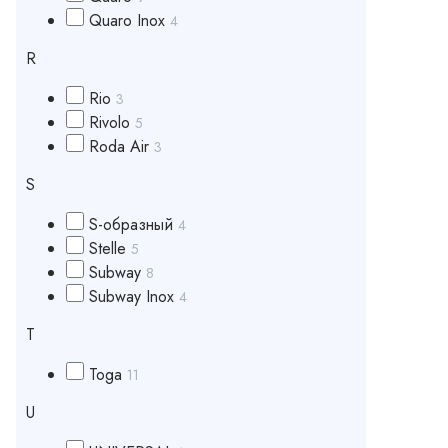
Quaro Inox
4
R
Rio
3
Rivolo
5
Roda Air
3
S
S-образный
4
Stelle
5
Subway
8
Subway Inox
4
T
Toga
11
U