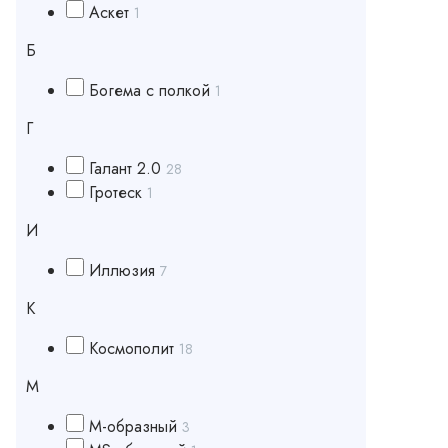
Аскет
1
Б
Богема с полкой
1
Г
Галант 2.0
28
Гротеск
1
И
Иллюзия
7
К
Космополит
18
М
М-образный
3