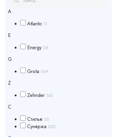
A
Atlantic
11
E
Energy
26
G
Grota
169
Z
Zehnder
145
С
Стилье
20
Сунержа
205