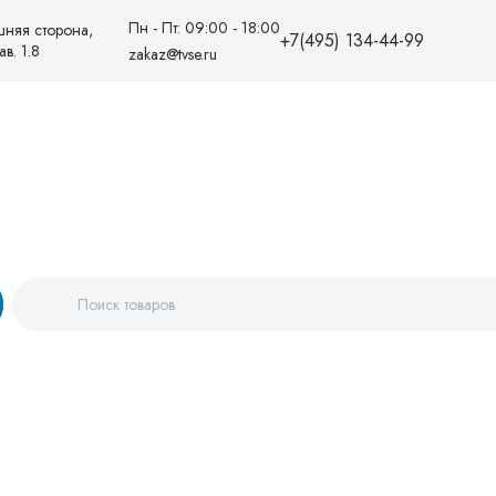
Пн - Пт: 09:00 - 18:00
шняя сторона,
+7(495) 134-44-99
в. 1.8
zakaz@tvse.ru
+7(495)1344499
88005550081
zakaz@tvse.ru
info@teplovodservice.ru
Пн - Пт: 09:00 - 18:00
г. Москва, 25 км МКАД,
внешняя сторона, ТК
«Конструктор», линия Е, пав. 1.8