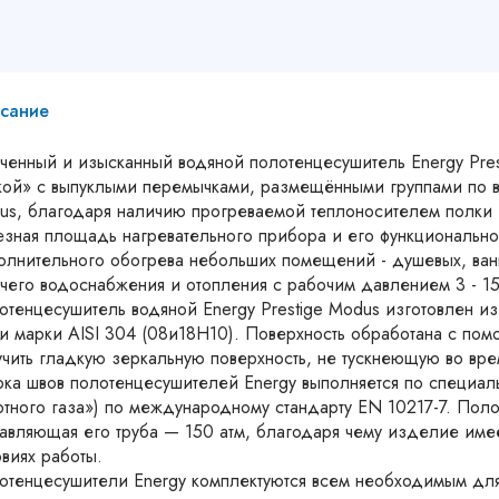
сание
нченный и изысканный водяной полотенцесушитель Energy Pres
кой» c выпуклыми перемычками, размещёнными группами по вы
us, благодаря наличию прогреваемой теплоносителем полки и
езная площадь нагревательного прибора и его функционально
олнительного обогрева небольших помещений - душевых, ванны
ячего водоснабжения и отопления с рабочим давлением 3 - 15
отенцесушитель водяной Energy Prestige Modus изготовлен 
ли марки AISI 304 (08и18Н10). Поверхность обработана с по
учить гладкую зеркальную поверхность, не тускнеющую во вре
рка швов полотенцесушителей Energy выполняется по специал
ртного газа») по международному стандарту EN 10217-7. Поло
тавляющая его труба — 150 атм, благодаря чему изделие имее
виях работы.
отенцесушители Energy комплектуются всем необходимым для 