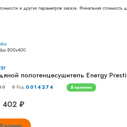
тоимости и других параметров заказа. Финальная стоимость д
odus
odus 800х400
rgy
дяной полотенцесушитель Energy Prest
0014274
Код:
0.0
0
В наличии
 402 ₽
В корзину