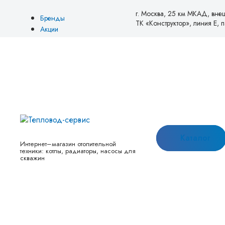
г. Москва, 25 км МКАД, вне
Бренды
ТК «Конструктор», линия Е, па
Акции
Блог
О нас
Оплата
Доставка
Возврат и обмен
Товары со скидкой
Новинки
Контакты
Каталог
Интернет–магазин отопительной
техники: котлы, радиаторы, насосы для
скважин