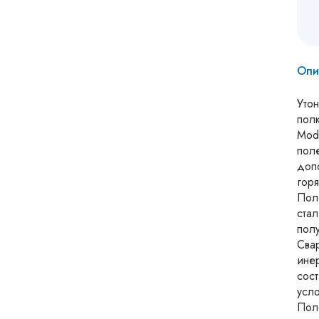
Опи
Уто
пол
Mod
пол
доп
гор
Пол
ста
пол
Сва
ине
сос
усло
Пол