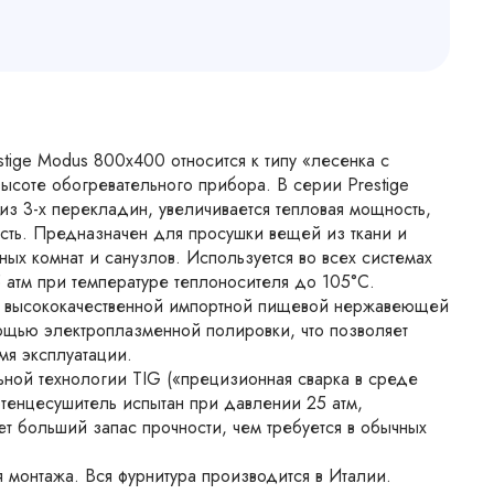
tige Modus 800х400 относится к типу «лесенка с
соте обогревательного прибора. В серии Prestige
з 3-x перекладин, увеличивается тепловая мощность,
сть. Предназначен для просушки вещей из ткани и
х комнат и санузлов. Используется во всех системах
 атм при температуре теплоносителя до 105°С.
из высококачественной импортной пищевой нержавеющей
мощью электроплазменной полировки, что позволяет
мя эксплуатации.
ьной технологии TIG («прецизионная сварка в среде
тенцесушитель испытан при давлении 25 атм,
т больший запас прочности, чем требуется в обычных
монтажа. Вся фурнитура производится в Италии.