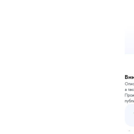
Вн
Опис
а та
Прои
публ