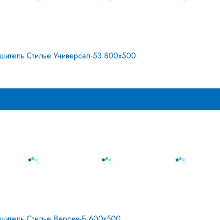
шитель Стилье Универсал-53 800х500
В корзину
шитель Стилье Версия-Б 600х500