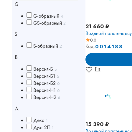
G
G-образный
4
GS-образный
2
21 660 ₽
Водяной полотенцесу
S
0.0
0014188
S-образный
Код:
2
В
Версия-Б
3
Версия-Б1
6
Версия-Б2
6
Версия-Н1
6
Версия-Н2
6
Д
Деко
1
15 390 ₽
Дуэт 2П
1
Водяной полотенцесу