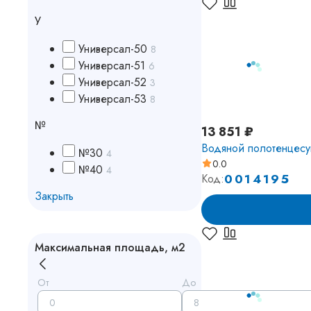
У
Универсал-50
8
Универсал-51
6
Универсал-52
3
Универсал-53
8
№
13 851 ₽
Водяной полотенцес
№30
4
0.0
№40
4
0014195
Код:
Закрыть
Максимальная площадь, м2
От
До