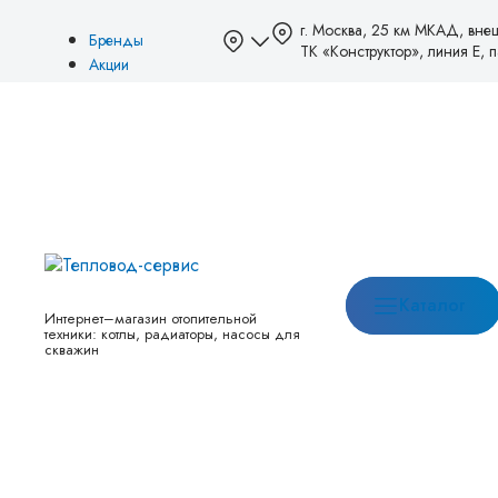
г. Москва, 25 км МКАД, вне
Бренды
ТК «Конструктор», линия Е, па
Акции
Блог
О нас
Оплата
Доставка
Возврат и обмен
Товары со скидкой
Новинки
Контакты
Каталог
Интернет–магазин отопительной
техники: котлы, радиаторы, насосы для
скважин