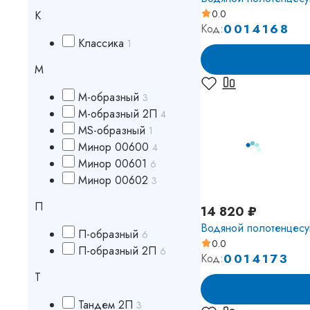
0.0
К
0014168
Код:
Классика
1
М
М-образный
3
М-образный 2П
4
МS-образный
1
Минор 00600
4
Минор 00601
6
Минор 00602
3
П
14 820 ₽
Водяной полотенцесу
П-образный
6
0.0
П-образный 2П
6
0014173
Код:
Т
Тандем 2П
3