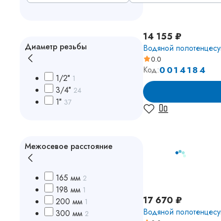
14 155 ₽
Диаметр резьбы
Водяной полотенцесу
0.0
0014184
Код:
1/2″
1
3/4″
24
1″
37
Межосевое расстояние
165 мм
2
198 мм
1
17 670 ₽
200 мм
1
Водяной полотенцесу
300 мм
2