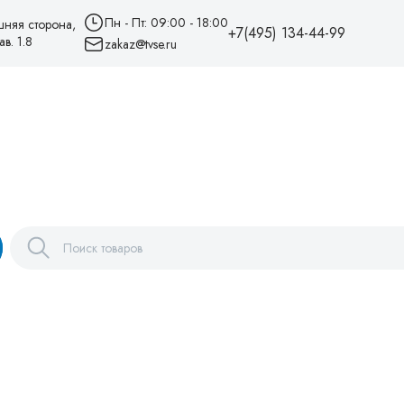
Пн - Пт: 09:00 - 18:00
шняя сторона,
+7(495) 134-44-99
в. 1.8
zakaz@tvse.ru
+7(495)1344499
88005550081
zakaz@tvse.ru
info@teplovodservice.ru
Пн - Пт: 09:00 - 18:00
г. Москва, 25 км МКАД,
внешняя сторона, ТК
«Конструктор», линия Е, пав. 1.8