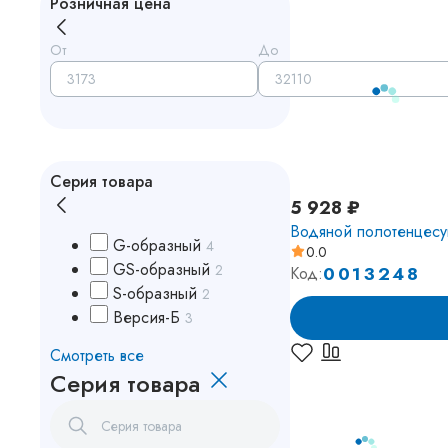
Розничная цена
От
До
Серия товара
5 928 ₽
Водяной поло
G-образный
4
0.0
GS-образный
2
0013248
Код:
S-образный
2
Версия-Б
3
Смотреть все
Серия товара