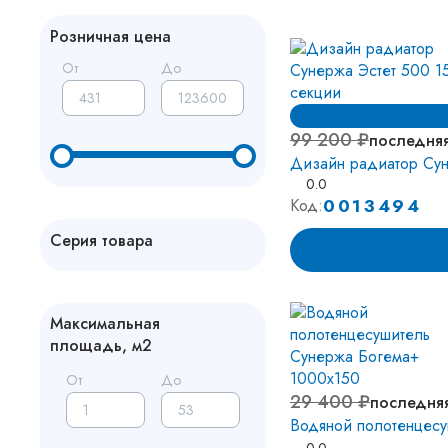
Розничная цена
От
До
99 200 ₽
последня
Дизайн радиатор Сун
0.0
0013494
Код:
Серия товара
G-образный
2
S-образный
2
Максимальная
площадь, м2
Аркус
26
Аскет
1
От
До
29 400 ₽
последня
Смотреть все
Водяной полотенцес