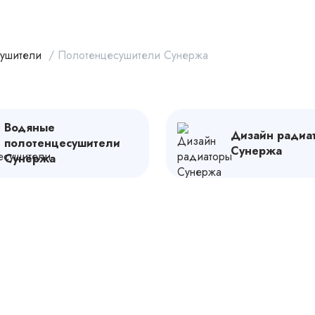
ушители
/
Полотенцесушители Сунержа
Водяные
Дизайн радиа
полотенцесушители
Сунержа
Сунержа