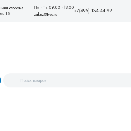
Пн - Пт: 09:00 - 18:00
шняя сторона,
+7(495) 134-44-99
в. 1.8
zakaz@tvse.ru
+7(495)1344499
88005550081
zakaz@tvse.ru
info@teplovodservice.ru
Пн - Пт: 09:00 - 18:00
г. Москва, 25 км МКАД,
внешняя сторона, ТК
«Конструктор», линия Е, пав. 1.8