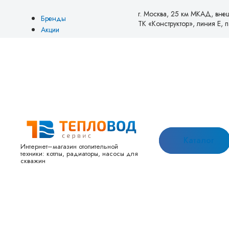
г. Москва, 25 км МКАД, вне
Бренды
ТК «Конструктор», линия Е, па
Акции
Блог
О нас
Оплата
Доставка
Возврат и обмен
Товары со скидкой
Новинки
Контакты
Каталог
Интернет–магазин отопительной
техники: котлы, радиаторы, насосы для
скважин