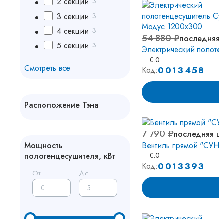
2 секции
3
3 секции
3
4 секции
3
54 880 ₽
последняя
5 секции
3
Электрический поло
0.0
Смотреть все
0013458
Код:
Расположение Тэна
Слева
22
7 790 ₽
последняя 
Справа
73
Мощность
Вентиль прямой "СУ
полотенцесушителя, кВт
0.0
0013393
Код:
От
До