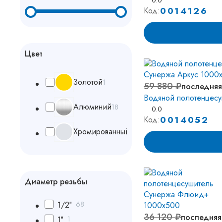
0.0
0014126
Код:
Цвет
3олотой
1
59 880 ₽
последняя
Водяной полотенцес
Алюминий
18
0.0
0014052
Код:
Хромированный
443
Диаметр резьбы
1/2″
68
36 120 ₽
последняя
1″
1