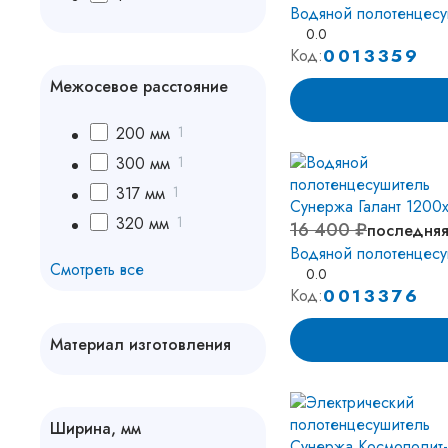
Водяной полотенцес
0.0
0013359
Код:
Межосевое расстояние
200 мм
1
300 мм
1
317 мм
1
320 мм
1
16 400 ₽
последняя
Водяной полотенцесу
Смотреть все
0.0
0013376
Код:
Материал изготовления
Алюминий
18
Нержавеющая
227
Ширина, мм
сталь