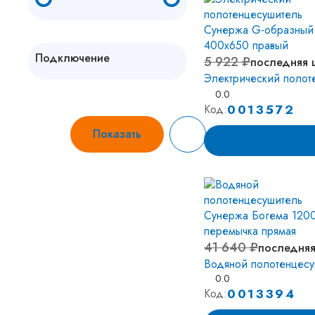
Подключение
5 922 ₽
последняя 
Электрический полот
Вертикальное
48
0.0
0013572
Код:
Горизонтальное
3
Диагональное
60
Показать
Нижнее
72
Смотреть все
41 640 ₽
последняя
Водяной полотенцесу
0.0
0013394
Код: