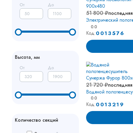
От
До
51 800 ₽
последняя
Электрический полот
0.0
0013576
Код:
Высота, мм
От
До
21 720 ₽
последняя
Водяной полотенцес
0.0
0013219
Код:
Количество секций