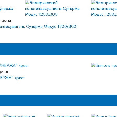
 цена
тенцесушитель Сунержа Модус 1200х300
Аналог
цена
НЕРЖА" крест
Аналог