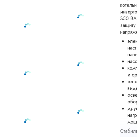
котель
инверт
350 ВА
защиту 
напряж
эле
наст
напо
насо
ком
и ор
теле
вид
осв
обо
дру
наг
мощ
Стабили