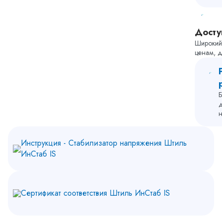
модель
двухлет
произв
Досту
Широкий 
ценам, 
д
н
Инструкция - Стабилизатор напряжения Штиль
ИнСтаб IS
Сертификат соответствия Штиль ИнСтаб IS