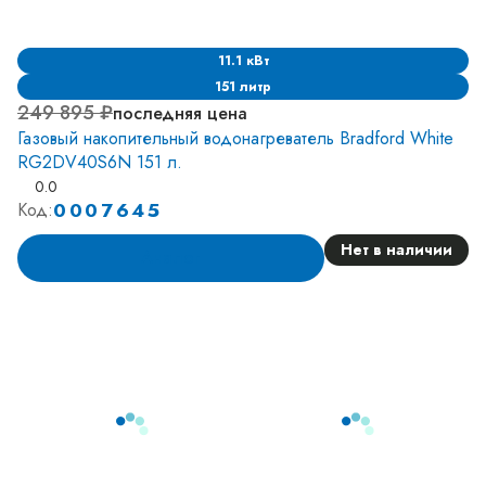
11.1 кВт
151 литр
249 895 ₽
последняя цена
Газовый накопительный водонагреватель Bradford White
RG2DV40S6N 151 л.
0.0
0007645
Код:
Нет в наличии
Аналог