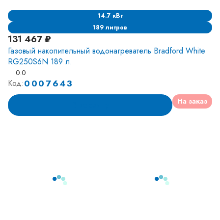
14.7 кВт
189 литров
131 467 ₽
Газовый накопительный водонагреватель Bradford White
RG250S6N 189 л.
0.0
0007643
Код:
На заказ
В корзину