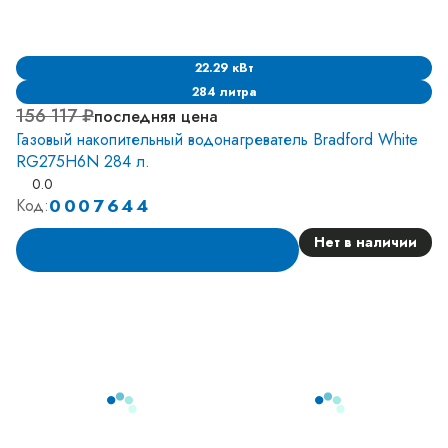
22.29 кВт
284 литра
156 117 ₽
последняя цена
Газовый накопительный водонагреватель Bradford White
RG275H6N 284 л.
0.0
0007644
Код:
Нет в наличии
Аналог