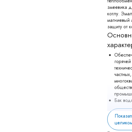
теплообмен
змеевика д
котлу. Эма
магниевый 
защиту от 
Основн
характе
Обеспеч
горячей
техничес
частных,
многокв
обществ
промышл
Бак вод
выполне
большой
Показат
максима
целико
давлени