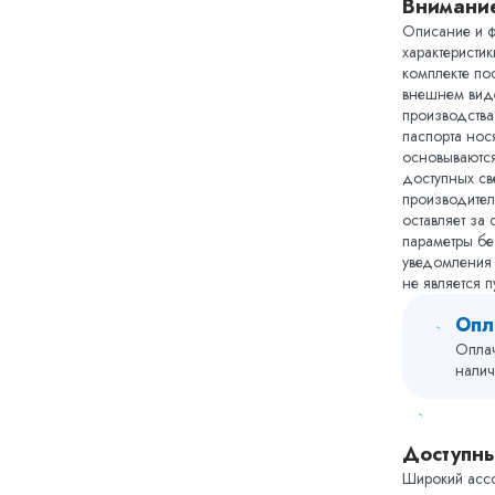
бар.
Внимани
Внутрен
Описание и ф
защище
характеристи
комплекте пос
эмалью 
внешнем виде
содержа
производства,
питьевог
паспорта нос
магниев
основываютс
Устройс
доступных св
теплооб
производител
оставляет за
эмалиро
параметры бе
увеличе
уведомления
теплооб
не является 
Теплова
выполне
Опл
пенопол
Оплач
содерж
налич
хлорфто
толщино
Внешняя
Доступн
из удар
Широкий ассо
белого 