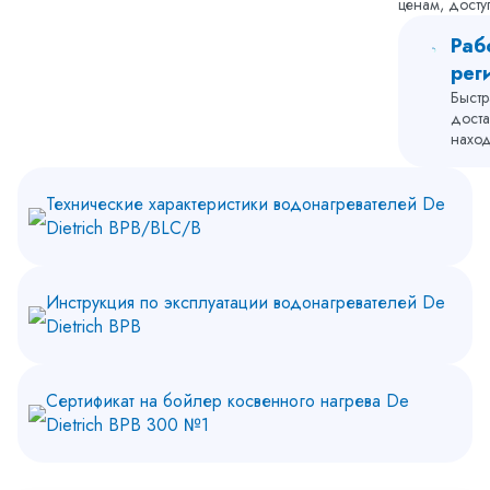
ценам, досту
поверхн
Раб
рег
Быстр
доста
наход
Технические характеристики водонагревателей De
Dietrich BPB/BLC/B
Инструкция по эксплуатации водонагревателей De
Dietrich BPB
Сертификат на бойлер косвенного нагрева De
Dietrich BPB 300 №1