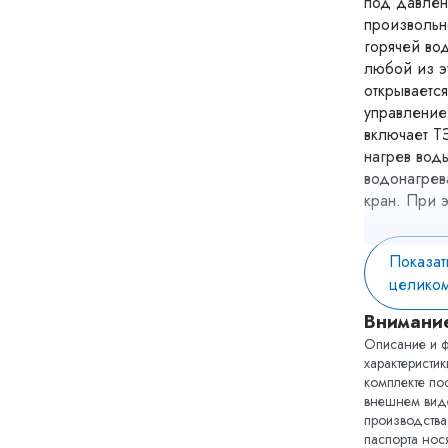
под давлен
произвольн
горячей во
любой из э
открываетс
управление
включает Т
нагрев вод
водонагрев
кран. При 
включается
максимальн
Показат
Требуемая 
целико
регулирует
смесителя 
Внимани
точке водо
Описание и ф
качество м
характеристи
обеспечива
комплекте пос
службы при
внешнем виде
компактные
производства,
паспорта нос
монтироват