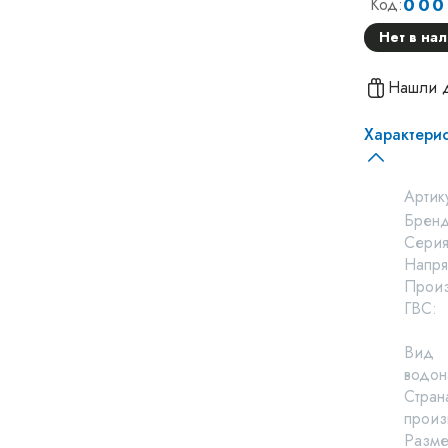
000
Код:
Нет в на
Нашли 
Характери
Артик
Бренд
Серия
Напря
Произ
ГВС:
Вид
водон
Стран
произ
Разм