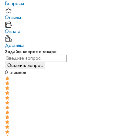
включил
Вопросы
Степень
защита 
Отзывы
Быстрый
возможе
Оплата
подводк
входят 
Доставка
монтаж
Задайте вопрос о товаре
магистр
закрыто
0 отзывов