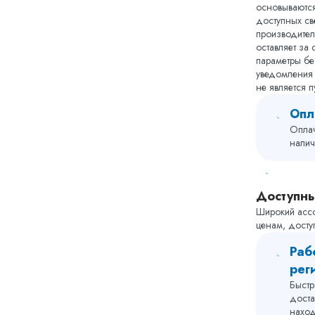
основываютс
пространст
доступных св
корпуса (IP
производител
устанавлив
оставляет за
душем или
параметры бе
6 U имеет 
уведомления
не является 
Однофа
Нагрева
Опл
медный
Оплач
Материа
налич
происхо
воды, -
Мощност
Доступн
Простое
Широкий ассо
управле
ценам, досту
выключе
полност
Раб
режиме
рег
Произво
Быстр
мин (в 
доста
темпера
наход