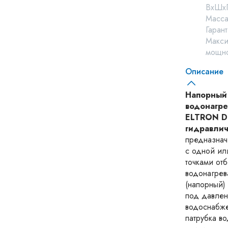
ВхШхГ
Масса,
Гарант
Макси
мощно
Описание
Напорный
водонагре
ELTRON D
гидравлич
предназнач
с одной ил
точками от
водонагрев
(напорный)
под давлен
водоснабже
патрубка в