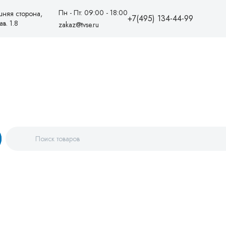
Пн - Пт: 09:00 - 18:00
шняя сторона,
+7(495) 134-44-99
в. 1.8
zakaz@tvse.ru
+7(495)1344499
88005550081
zakaz@tvse.ru
info@teplovodservice.ru
Пн - Пт: 09:00 - 18:00
г. Москва, 25 км МКАД,
внешняя сторона, ТК
«Конструктор», линия Е, пав. 1.8