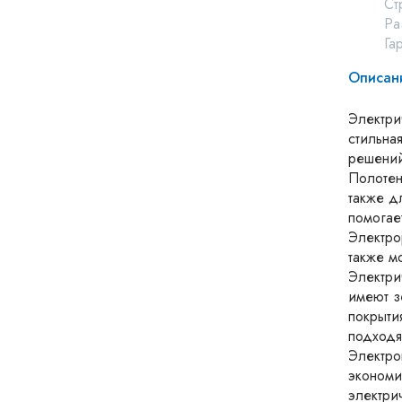
Ст
Ра
Га
Описан
Электри
стильна
решений
Полотен
также д
помогае
Электро
также м
Электри
имеют з
покрыти
подходя
Электро
экономи
электри