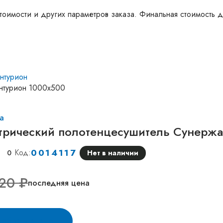
тоимости и других параметров заказа. Финальная стоимость д
нтурион
нтурион 1000х500
а
трический полотенцесушитель Сунерж
0014117
Код:
0
Нет в наличии
20 ₽
последняя цена
обрать аналог