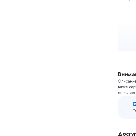
Внима
Описание 
также сер
оставляе
О
О
Досту