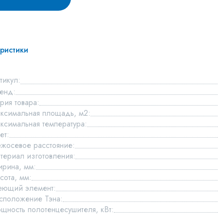
ристики
тикул:
енд:
рия товара:
ксимальная площадь, м2:
ксимальная температура:
ет:
жосевое расстояние:
териал изготовления:
рина, мм:
сота, мм:
еющий элемент:
сположение Тэна:
щность полотенцесушителя, кВт: