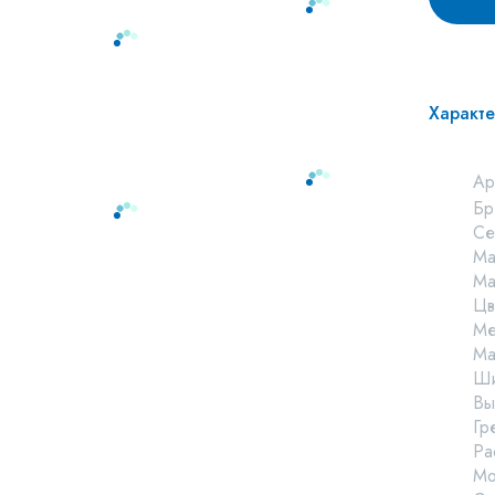
Характе
Ар
Бр
Се
Ма
Ма
Цв
Ме
Ма
Ши
Вы
Гр
Ра
Мо