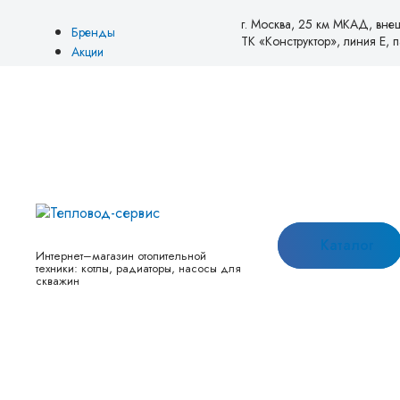
г. Москва, 25 км МКАД, вне
Бренды
ТК «Конструктор», линия Е, па
Акции
Блог
О нас
Оплата
Доставка
Возврат и обмен
Товары со скидкой
Новинки
Контакты
Каталог
Интернет–магазин отопительной
техники: котлы, радиаторы, насосы для
скважин