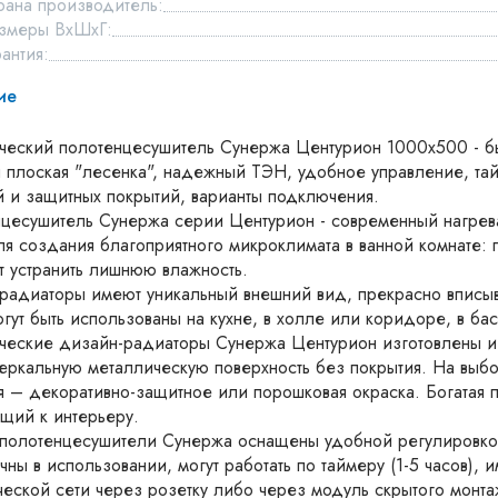
рана производитель:
змеры ВхШхГ:
рантия:
ие
ческий полотенцесушитель Сунержа Центурион 1000х500 - б
я плоская "лесенка", надежный ТЭН, удобное управление, та
 и защитных покрытий, варианты подключения.
цесушитель Сунержа серии Центурион - современный нагрев
ля создания благоприятного микроклимата в ванной комнате:
т устранить лишнюю влажность.
радиаторы имеют уникальный внешний вид, прекрасно вписыва
огут быть использованы на кухне, в холле или коридоре, в бас
ческие дизайн-радиаторы Сунержа Центурион изготовлены и
еркальную металлическую поверхность без покрытия. На выбо
я – декоративно-защитное или порошковая окраска. Богатая п
щий к интерьеру.
полотенцесушители Сунержа оснащены удобной регулировкой
чны в использовании, могут работать по таймеру (1-5 часов),
ческой сети через розетку либо через модуль скрытого монта