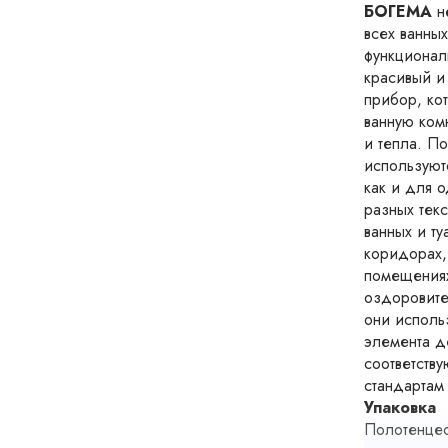
БОГЕМА
н
всех ванных
функционал
красивый и
прибор, ко
ванную ком
и тепла. П
используют
как и для 
разных тек
ванных и ту
коридорах,
помещениях
оздоровите
они использ
элемента д
соответств
стандартам 
Упаковка
Полотенцес