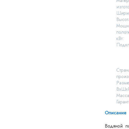
Матер
изгот
Ширин
Высот
Мощн
полот
кВт:
Подк
Стран
произ
Разм
ВхШхГ
Масса,
Гарант
Описание
Водяной п