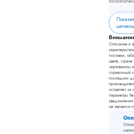
полиэтилен
из гофрока
На издели
Показат
голограмма
целико
Гарантийн
Производит
Внимани
работоспос
Описание и ф
течение 7 
характеристи
при услови
поставки, габ
правилмонт
цвете, стране
также усло
сертификаты и
справочный х
Производит
последних до
ответственн
производител
циркуляции
оставляет за
полотенцес
параметры бе
вследствие
уведомления
технологич
не является 
сборки и м
Опл
же особенн
Оплач
систем ГВС
налич
Полотенце