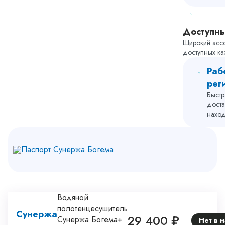
из строя в 
срока, под
(возврату) 
Доступн
наличии па
Широкий ассо
датой прод
доступных к
Раб
рег
Быстр
доста
наход
Паспорт Сунержа Богема
Водяной
полотенцесушитель
Сунержа
29 400 ₽
Сунержа Богема+
Нет в 