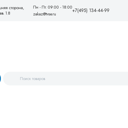
Пн - Пт: 09:00 - 18:00
шняя сторона,
+7(495) 134-44-99
в. 1.8
zakaz@tvse.ru
+7(495)1344499
88005550081
zakaz@tvse.ru
info@teplovodservice.ru
Пн - Пт: 09:00 - 18:00
г. Москва, 25 км МКАД,
внешняя сторона, ТК
«Конструктор», линия Е, пав. 1.8