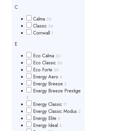
C
Calma
26
Classic
34
Cornwall
1
E
Eco Calma
30
Eco Classic
36
Eco Forte
30
Energy Aero
4
Energy Breeze
2
Energy Breeze Prestige
2
Energy Classic
11
Energy Classic Modus
2
Energy Elite
3
Energy Ideal
3