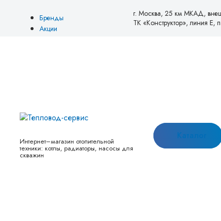
г. Москва, 25 км МКАД, вне
Бренды
ТК «Конструктор», линия Е, па
Акции
Блог
О нас
Оплата
Доставка
Возврат и обмен
Товары со скидкой
Новинки
Контакты
Каталог
Интернет–магазин отопительной
техники: котлы, радиаторы, насосы для
скважин