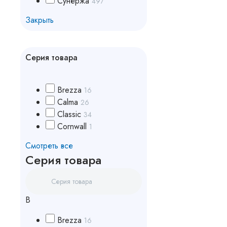
Сунержа
497
Закрыть
Серия товара
Brezza
16
Calma
26
Classic
34
Cornwall
1
Смотреть все
Серия товара
B
Brezza
16