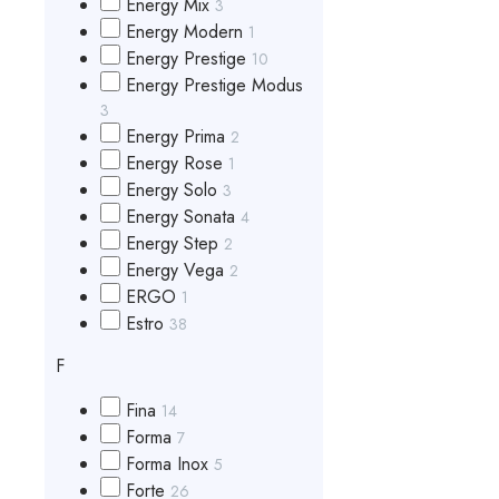
Energy Mix
3
Energy Modern
1
Energy Prestige
10
Energy Prestige Modus
3
Energy Prima
2
Energy Rose
1
Energy Solo
3
Energy Sonata
4
Energy Step
2
Energy Vega
2
ERGO
1
Estro
38
F
Fina
14
Forma
7
Forma Inox
5
Forte
26