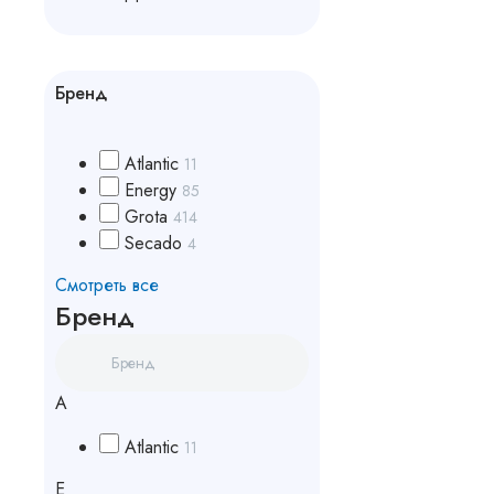
Бренд
Atlantic
11
Energy
85
Grota
414
Secado
4
Смотреть все
Бренд
A
Atlantic
11
E