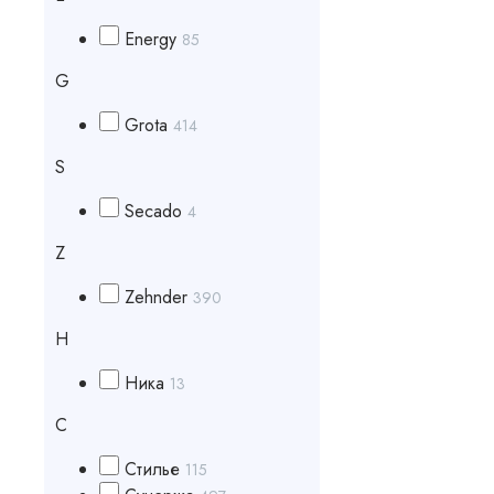
Energy
85
G
Grota
414
S
Secado
4
Z
Zehnder
390
Н
Ника
13
С
Стилье
115